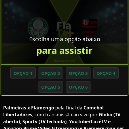
Escolha uma opção abaixo
para assistir
OPÇÃO 1
OPÇÃO 2
OPÇÃO 3
OPÇÃO 4
OPÇÃO 5
OPÇÃO 6
Palmeiras x Flamengo
pela Final da
Comebol
Libertadores
, com transmissão ao vivo por
Globo (TV
aberta), Sportv (TV fechada), YouTube/CazéTV e
Amazon Prime Video (streaming) e Premiere (pay-per-